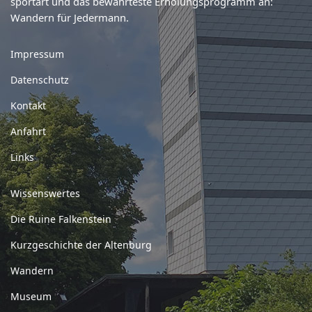
sportart und das bewährteste Erholungsprogramm an:
Wandern für Jedermann.
Impressum
Datenschutz
Kontakt
Anfahrt
Links
Wissenswertes
Die Ruine Falkenstein
Kurzgeschichte der Altenburg
Wandern
Museum